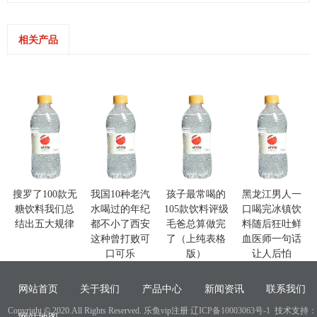
相关产品
搜罗了100款无
我国10种老汽
孩子最常喝的
黑龙江男人一
糖饮料我们总
水喝过的年纪
105款饮料评级
口喝完冰镇饮
结出五大规律
都不小了西安
毛爸总算做完
料随后狂吐鲜
这种曾打败可
了（上纯表格
血医师一句话
口可乐
版）
让人后怕
网站首页
关于我们
产品中心
新闻资讯
联系我们
Copyright © 2020.All Rights Reserved. 乐鱼vip注册
辽ICP备10003063号-1
技术支持：