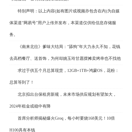
特别声明：以上内容(如有图片或视频亦包含在内)为自媒
体渠道“网易号”用户上传并发布，本渠道仅供给信息存储服
务。
《南来北往》爹味大结局：“舔狗”年大力永久不知，花钱
去高档餐厅、送首饰，为何却姚玉玲甘愿摆摊卖烤串也不找他
求过于供五个月总算现货，12GB+1TB+鸿蒙OS，花粉：
总算等到了！
北京拟出台保租房新规，未来市场供应规划有望加大，
2024年租金或稳中有降
首席分析师揭秘爆火Groq，每小时要烧168美元！10倍
H100具有本钱