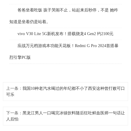
爸爸坐着吃饭 孩子哭闹不止，站起来后秒停，不是 她咋
知道是坐着仍是站着。
vivo V30 Lite 5G新机发布！搭载骁龙4 Gen2 约2100元
应战万元档游戏本功能天花板！Redmi G Pro 2024首搭暴
烈引擎PC版
上一条：
我国10种老汽水喝过的年纪都不小了西安这种曾打败可口
可乐
下一条：
黑龙江男人一口喝完冰镇饮料随后狂吐鲜血医师一句话让
人后怕