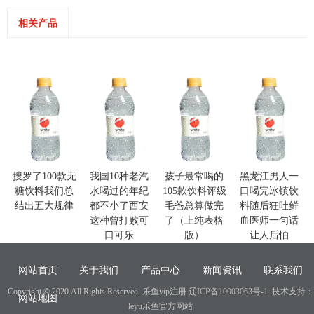
相关产品
搜罗了100款无
我国10种老汽
孩子最常喝的
黑龙江男人一
糖饮料我们总
水喝过的年纪
105款饮料评级
口喝完冰镇饮
结出五大规律
都不小了西安
毛爸总算做完
料随后狂吐鲜
这种曾打败可
了（上纯表格
血医师一句话
口可乐
版）
让人后怕
网站首页
关于我们
产品中心
新闻资讯
联系我们
Copyright © 2020.All Rights Reserved. 乐鱼vip注册
辽ICP备10003063号-1
技术支持：
网站地图
leyu乐鱼官方网站