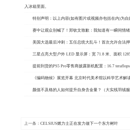
入冰箱里面。
特别声明：以上内容(如有图片或视频亦包括在内)为自媒
赛中让观众别喊了！郑钦文致歉：我知道有一瞬间情绪
美国大选最后冲刺：五任总统大乱斗！首次允许合法押注，
三星点亮大型户外 LED 显示屏：宽 71.8 米、面积 128
提前到货的PS5 Pro零售商披露新机配置：16.7 teraflops 
《编码物候》展览开幕 北京时代美术馆以科学艺术解读
颜值不及格的人如何提升自身含金量？（大实线羽绒服流
上一条：
CELSIUS燃力士正在发力做下一个东方树叶