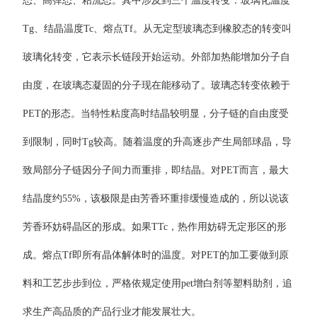
态、高弹态、粘流态。其中涉及到三个温度转变：玻璃化温度
Tg、结晶温度Tc、熔点Tf。从无定型玻璃态到橡胶态的转变叫
玻璃化转变，它表示长链段开始运动。外部加热能增加分子自
由度，在玻璃态凝固的分子现在能移动了。玻璃态转变依赖于
PET的形态。当特性粘度高时结晶较明显，分子链的自由度受
到限制，同时Tg较高。随着温度的升高逐步产生局部球晶，导
致局部分子链因分子间力而重排，即结晶。对PET而言，最大
结晶度约55%，该极限是由芳香环重排缓慢造成的，所以说该
芳香环妨碍晶区的形成。如果TTc，热作用妨碍无定形区的形
成。熔点Tf即所有晶体解体时的温度。对PET的加工要做到原
料和工艺步步到位，严格依规定使用pet增白剂等塑料助剂，追
求生产高品质的产品行业才能发展壮大。