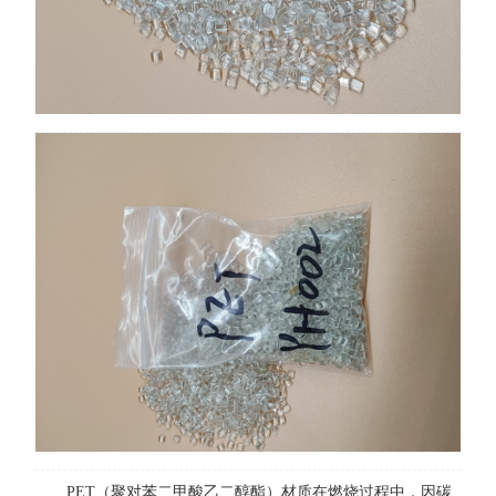
PET（聚对苯二甲酸乙二醇酯）材质在燃烧过程中，因碳