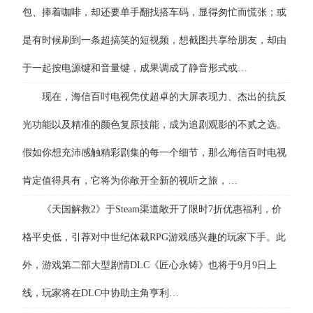
包、捧着咖啡，却还要单手翻找搭车码，显得匆忙而慌张；或
是有时候刷到一条超搞笑的短视频，想截图共享给朋友，却由
于一起按电源键和音量键，成果调成了静音形式或…
现在，海信百吋电视凭仗超卓的大屏表现力、杰出的抗反
光功能以及精准的颜色复原技能，成为追剧观影的不贰之选。
假如你想充沛感触精彩剧集的每一个细节，那么海信百吋电视
肯定值得具有，它将为你敞开全新的视听之旅，…
《天国解救2》于Steam渠道敞开了限时7折优惠福利，价
格平史低，引荐对中世纪体裁RPG游戏感兴趣的玩家下手。此
外，游戏第二部大型剧情DLC《匠心永铸》也将于9月9日上
线，玩家将在DLC中协助主角亨利…