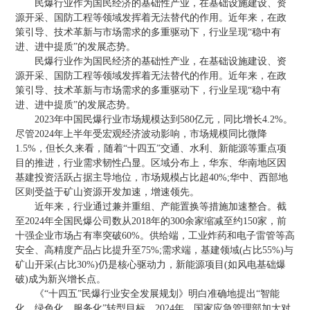
民爆行业作为国民经济的基础性产业，在基础设施建设、资
源开采、国防工程等领域发挥着无法替代的作用。近年来，在政
策引导、技术革新与市场需求的多重驱动下，行业呈现“稳中有
进、进中提质”的发展态势。
民爆行业作为国民经济的基础性产业，在基础设施建设、资
源开采、国防工程等领域发挥着无法替代的作用。近年来，在政
策引导、技术革新与市场需求的多重驱动下，行业呈现“稳中有
进、进中提质”的发展态势。
2023年中国民爆行业市场规模达到580亿元，同比增长4.2%。
尽管2024年上半年受宏观经济波动影响，市场规模同比微降
1.5%，但长久来看，随着“十四五”交通、水利、新能源等重点项
目的推进，行业需求韧性凸显。区域分布上，华东、华南地区因
基建投资活跃占据主导地位，市场规模占比超40%;华中、西部地
区则受益于矿山资源开发加速，增速领先。
近年来，行业通过兼并重组、产能置换等措施加速整合。截
至2024年全国民爆公司数从2018年的300余家缩减至约150家，前
十强企业市场占有率突破60%。供给端，工业炸药和电子雷管等高
安全、高精度产品占比提升至75%;需求端，基建领域(占比55%)与
矿山开采(占比30%)仍是核心驱动力，新能源项目(如风电基础爆
破)成为新兴增长点。
《“十四五”民爆行业安全发展规划》明白准确地提出“智能
化、绿色化、服务化”转型目标。2024年，国家应急管理部加大对