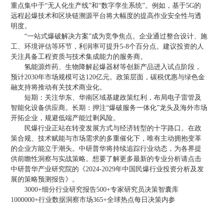
重点集中于“无人化生产线”和“数字孪生系统”。例如，基于5G的
远程起爆技术和区块链溯源平台将大幅度的提高作业安全性与透
明度。
“一站式爆破解决方案”成为竞争焦点。企业通过整合设计、施
工、环境评估等环节，利润率可提升5-8个百分点。建议投资的人
关注具备工程资质与技术集成能力的服务商。
氢能源炸药、生物降解起爆器材等创新产品进入试点阶段，
预计2030年市场规模可达120亿元。政策层面，碳税优惠与绿色金
融支持将推动有关技术商业化。
短期：关注华东、华南区域基建政策红利，布局电子雷管及
智能化设备供应商。长期：押注“爆破服务一体化”龙头及海外市场
开拓企业，规避低端产能过剩风险。
民爆行业正站在转变发展方式与经济转型的十字路口。在政
策合规、技术赋能与市场需求的多重催化下，唯有主动拥抱变革
的企业方能立于潮头。中研普华将持续追踪行业动态，为各界提
供前瞻性洞察与实战策略。想要了解更多最新的专业分析请点击
中研普华产业研究院的《2024-2029年中国民爆行业投资分析及发
展的策略预测报告》。
3000+细分行业研究报告500+专家研究员决策智囊库
1000000+行业数据洞察市场365+全球热点每日决策内参