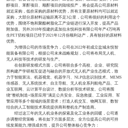
醇项目、苯酐项目、顺酐项目的陆续投产，将会提高公司原材料
就近采购，低价采购的原材料优势，所有主要原材料均可以就近
采购，大部分原材料运输距离不足3公里，公司将很好的利用这个
优势，围绕不饱和聚酯树脂化工产业链进行深入开发，提高产品
附加值。另外2018年投建的孟加拉永悦科技有限公司年产4万吨再
生PET切粒项目已经于2021年12月份顺利达产，具有较好的原材料
优势。
为增强公司的市场竞争力，公司在2022年初成立盐城永悦智
能装备有限公司，根据公司未来战略规划，公司将布局无人机、
无人科技等技术的研发与生产。
在创新研发模式方面，公司将联合多个高校、企业、研究院
所构建产学研相互促进与融合的开放式无人机产业生态模式，致
力于智能算法、机器视觉、机器学习、NLP信息识别技术、MEMS
传感器、无人系统技术、自主导航、无人机全系列航电产品、工
业互联网、云计算平台设计、数据分析等技术研发。公司将围
绕“整机制造+场景应用”满足公共安全、应急救援、工业应用、军
警应用等多个领域的场景需求；打造人机交互、物网互联、数智
结合的人工智能技术系统提供商和整机生产制造商。
经过这三年的无人机业务的探索及化工业务的回暖，公司逐
步调整经营策略，将在如下方面多层次、全方位提高公司的可持
续发展能力,增强成长性，提升公司整体核心竞争力：