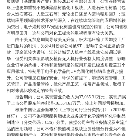
玻璃钢（基建相关产业）相较2023年有部分回升，公司在经营策
略上也更加重视不饱和聚酯树脂化工板块。人造石应用树脂（包
含人造石英石、人造玉石等）无论出口还是内需均稳步回升；玻
璃钢应用领域随技术开发的深入，在连续缠绕管道的应用增长较
为突出，电子灌封胶UV光固化树脂也有稳定的销售，公司销售额
有明显回升，这与公司对化工板块的重视程度有较大关系。
由于美元加息周期导致美元升值，极大地压缩了孟加拉工厂
进口瓶片的利润，另外4月份起公司被ST，影响了公司正常的贷
款，现金流较为紧张，江苏盐城无人机生产线虽然安装调试完
毕，但受相关事项影响及植保无人机行业价格大幅度调整，影响
企业订单的承接，不饱和聚酯树脂的应用开发已经逐步覆盖22个
应用领域，特别用于电子化学品的UV光固化树脂销量也逐步提
升。公司管理层在确保安全、环保的前提下，加强内控管理、工
艺管理、产品质量管控，优化产品工艺，拓展产品领域，取得了
相对来说比较稳定的经营业绩。
报告期内，公司实现营业总收入为37,035.31万元，实现归属
于上市公司股东的净利润-16,554.61万元，较上年同期亏损增加。
根据中国证监会颁布的《上市公司行业分类指引》（2012年
修订），公司不饱和聚酯树脂板块业务属于化学原料和化学制品
制造业（分类代码：C26）分类。依据公司主营业务情况及主流产
品的应用领域，公司不饱和聚酯树脂板块业务处细分行业为不饱
和聚酯树脂行业。不饱和聚酯树脂行业参与市场之间的竞争的企