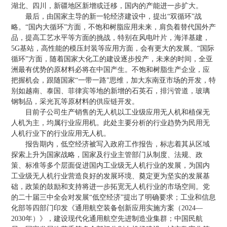
湖北、四川，新疆地区新增或迁移，国内的产能进一步扩大。
最后，由国家主导的新一轮经济建设中，提出“双循环”战
略。“国内大循环”方面，不饱和树脂应用未来，肩负着替代国外产
品，提高工艺水平等方面的挑战，特别在风电叶片，海洋基建，
5G基站，高性能的模压封装等应用方面，会有更大的发展。“国际
循环”方面，随着国家大化工的建设逐步投产，未来的时间，全亚
洲最有优势的原材料必将在中国产生。不饱和树脂生产企业，应
把握机会，跟随国家“一带一路”思维，加大东南亚市场的开发，特
别如越南、泰国、菲律宾等地的新增的石英石，排污管道，玻璃
钢制品，采光瓦等原材料的供应链开发。
目前子公司生产销售的无人机以工业级应用无人机和植保无
人机为主，均属行业应用机。此处主要分析的行业趋势为民用无
人机行业下的行业应用无人机。
报告期内，低空经济被写入政府工作报告，标志着其从区域
探索上升为国家战略，国家及行业主管部门从制度、法规、政
策、标准等多个层面促进国内工业级无人机行业的发展，为国内
工业级无人机行业营造良好的发展环境、奠定更为坚实的发展基
础，政策的鼓励和支持将进一步拓宽无人机行业的市场空间。党
的二十届三中全会对发展“低空经济”提出了明确要求；工业和信息
化部等四部门印发《通用航空装备创新应用实施方案（2024—
2030年）》，建设现代化通用航空先进制造业集群；中国民航