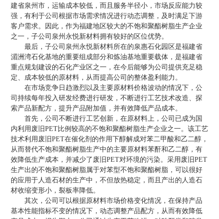
建省泉州市，运输成本较低，而且服务半径小，市场反应能力较
强，有利于公司根据市场需求情况进行动态调整，及时满足下游
客户需求。因此，作为福建地区较大的不饱和聚酯树脂生产企业
之一，子公司泉州永悦新材料拥有较好的区位优势。
最后，子公司泉州永悦新材料所在的泉惠石化园区是福建省
湄洲湾石化基地的重要组成部分和炼油基地重要载体，是福建省
重点规划建设的石化产业区之一，在今后能够为公司提供充足稳
定、成本较低的原材料，从而提高公司的整体盈利能力。
在市场竞争日趋激烈以及主要原材料价格波动的情况下，公
司持续每年投入研发经费进行研发，不断进行工艺技术改造、探
索产品新配方，提升产品附加值，并有效降低产品成本。
首先，公司不断进行工艺创新，在原材料上，公司已成为国
内利用废旧PET比例较高的不饱和聚酯树脂生产企业之一。该工艺
技术利用废旧PET在催化剂的作用下醇解成对苯二甲酸和乙二醇，
从而替代不饱和聚酯树脂生产中的主要原材料苯酐和乙二醇，有
效降低生产成本，并减少了废旧PET对环境的污染。采用废旧PET
生产出的不饱和聚酯树脂属于对苯型不饱和聚酯树脂，可以很好
的应用于人造石材的生产中，不但放热稳定，而且产出的人造石
材收缩变形小，裂板率降低。
其次，公司可以根据原材料市场价格变化情况，在保持产品
基本性能指标不变的情况下，动态调整产品配方，从而有效降低