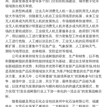
局、国家发展改革委等多个部门分别在机场建设、城市数字化等
领域推出相关举措。
从类型构成看，过去几年消费无人机一直占据民用无人机的
较大市场空间，但随着无人机在工业应用场景的拓展，未来工业
无人机将成为民用无人机的发展热点，市场规模将快速增长。工
业无人机增速预计明显超过消费无人机并逐步成为民用无人机市
场的主要组成部分。工业级无人机主要服务企业、政府部门等用
户，用以辅助人工进行重复性高、劳力密集型工作或者直接替代
人工进行危险、人工难以涉足的工作。工业无人机的应用场景不
断扩展，目前主要集中于应急产业、气象探测、人工影响天气、
测绘与地理信息、农林植保、安防监控等领域。
公司未来将持续专注合成树脂的研发、生产和销售，以不饱
和聚酯树脂的质量和性能持续提升为基础，通过自主研发和持续
创新稳固技术优势，利用技术优势不断开发新产品和新市场,特别
是高附加值产品应用领域加大开发,为客户制定整套的生产技术解
决方案。未来几年，公司将遵循“先做强再做大”的策略参与行业竞
争，做强中游，立足上游，关注下游，最终形成以产品链为基
础，以技术链为发展的纵向与横向相结合的跨越式发展模式，努
力实现“打造合成树脂行业上下游一体化的一流企业”的发展战略目
标。
随着福建及周边石化企业包括泉州中化石油有限公司、福建
炼化、古雷石化等苯乙烯项目、二甘醇项目、乙二醇项目、丙二