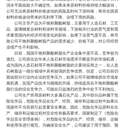
润水平面临较大不确定性。如果未来原材料价格持续大幅波动，
公司无法将原材料价格波动的风险及时向下游转移，将存在因原
材料价格波动带来的毛利率下降、业绩下滑的风险。
公司主导产品为不饱和聚酯树脂，主要用于人造石材、工艺
品、玻璃钢复合材料和涂料等领域，下游相关行业的景气度和需
求量受国内外经济环境变化的影响，如果下业景气度不高，将导
致公司不饱和聚酯树脂产品的需求减少、价格下跌，对公司经营
业绩产生不利影响。
目前，我国不饱和聚酯树脂生产企业集中度不高，竞争较为
激烈。公司抓住近年来人造石材市场需求不断提升的市场机遇，
成为国内人造石材用不饱和聚酯树脂的主要供应商之一，在人造
石树脂这一细分领域中具有较强的竞争优势。但是，公司目前仍
面临部分行业内企业的竞争压力，如果公司不能继续抓住市场发
展机遇，实现产品技术与规模的升级，持续提高在不饱和聚酯树
脂行业的综合竞争力，可能在日益激烈的竞争中处于不利地位。
公司生产所用原材料大多属石化产品，其中部分品种属于危
险化学品，危险化学品在生产、经营、储存和运输过程中如果出
现操作不当容易引起质量安全事故。因此，危险化学品原料在生
产、储存和运输过程对安全性有极高要求。国家制定了《危险化
学品安全管理条例》，对危险化学品的生产、经营、储存、运输
和使用等进行规范。为确保安全生产，公司建设了用于预防、预