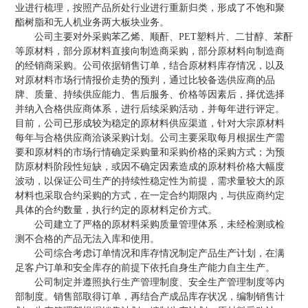
业进行梳理，按照产品所处行业进行重新归类，形成了不饱和聚
酯树脂和无人机业务两大板块业务。
公司主要对外采购苯乙烯、顺酐、PET塑料片、二甘醇、苯酐
等原材料，部分原材料直接向制造商采购，部分原材料向制造商
的经销商采购。公司依据销售订单，结合原材料库存情况，以及
对原材料市场行情报价走势的预判，通过比较备选供应商的品
牌、质量、持续供应能力、售后服务、价格等因素后，择优选择
并纳入合格供应商体系，进行后续采购活动，并每年进行评定。
目前，公司已形成较为稳定的原材料供应渠道，针对大宗原材料
每年与合格供应商洽谈采购计划。公司主要采取每月根据生产需
要和原材料的市场行情确定采购量和采购价格的采购方式；为预
防原材料阶段性短缺，或因不确定因素造成的原材料价格大幅度
波动，以保证公司生产的持续性稳定性为前提，需求量较大的原
材料也采取合约采购的方式，在一定合约期限内，与供应商约定
具体的合约数量，执行约定的原材料定价方式。
公司建立了严格的原材料采购质量管理体系，未经检测或检
测不合格的产品无法入库和使用。
公司综合考虑订单情况和库存情况制定产品生产计划，在满
足客户订单和安全库存的前提下依托自身生产能力自主生产。
公司制定并遵照执行生产管理制度、安全生产管理制度等内
部制度。销售部取得订单，再结合产成品库存状况，编制销售计