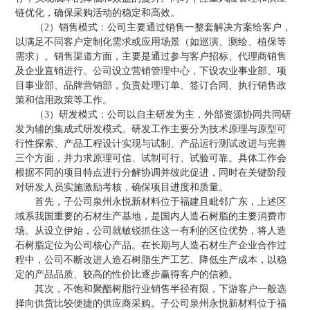
链优化，确保采购活动的稳定和高效。
（2）销售模式：公司主要通过销售一整套解决方案给客户，
以满足不同客户定制化需求或应用场景（如巡演、测绘、植保等
需求）。销售渠道方面，主要是通过参与客户招标、代理商销售
及企业直销进行。公司设立营销管理中心，下设农业事业部、项
目事业部、品牌营销部，负责处理订单、签订合同、执行销售政
策和信用政策等工作。
（3）研发模式：公司以自主研发为主，外部资源协同共同研
发为辅的集成式研发模式。研发工作主要分为技术原理与原型可
行性探索、产品工程设计实现与试制、产品运行测试改进与完善
三个方面，并力求原理可信、试制可行、试验可靠。具体工作会
根据不同的项目特点进行分解协调并彼此促进，同时在关键阶段
对研发人员实施激励考核，确保项目进度和质量。
首先，子公司泉州永悦新材料位于福建且毗邻广东，上述区
域系我国重要的石材生产基地，是国内人造石树脂的主要消费市
场。从设立伊始，公司就敏锐抓住这一有利的区位优势，将人造
石树脂定位为公司核心产品。在长期与人造石材生产企业合作过
程中，公司不断改进人造石树脂生产工艺、降低生产成本，以稳
定的产品品质、较高的性价比逐步赢得客户的信赖。
其次，不饱和聚酯树脂行业销售半径有限，下游客户一般选
择向供货比较便捷的供应商采购。子公司泉州永悦新材料位于福