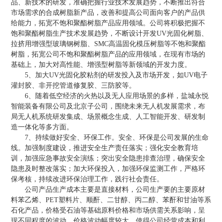
品、新技术的研发，准确把握行业技术发展趋势，不断推出符合
市场需求的合成树脂新产品，改善和提高公司面向客户的产品供
给能力，拓宽不饱和聚酯树脂产品应用领域。公司将积极把握不
饱和聚酯树脂生产技术发展趋势，不断设计开发UV光固化树脂、
拉挤用增强型玻璃钢树脂、SMC高温固化模压树脂等不饱和聚酯
树脂，拓宽公司不饱和聚酯树脂产品的应用领域，在现有市场的
基础上，加大对高性能、增强型树脂等新领域的开发力度。
5、加大UV光固化胶粘剂的研发投入及市场开发，如UV电子
灌封胶、非开挖管道修复胶、三防胶等。
6、随着低空经济的火热以及无人应用场景的多样，盐城永悦
智能装备有限公司及北京子公司，围绕未来无人机发展需求，布
局无人机系统研发集成、场景概念生成、人工智能开发、研发制
造一体化等多方面。
7、持续做好安全、环保工作。安全、环保是公司发展的生命
线。加强制度建设，推进安全生产责任落实；强化安全教育培
训，加强应急事故安全演练；突出安全隐患排查治理，确保安全
隐患及时整改落实；加大环保投入，加强环保监测工作，严格环
保考核，持续改进环保治理工作，践行社会责任。
公司产品生产成本主要是直接材料，公司生产要的主要原材
料苯乙烯、PET塑料片、顺酐、二甘醇、丙二醇、苯酐和甘油等系
石化产品，价格受石油等基础原料价格和市场供需关系影响，呈
现不同程度的波动。价格波动幅度较大，使得公司经营成本和利