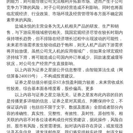
的能力，则可能导致公司无法顺利开拓新市场、进而产生子公司
竞争力下降的风险，对子公司的经营造成不利影响。同时也将面
临宏观经济、行业政策、市场环境及经营管理等各方面不确定因
素带来的风险。
盐城永悦的主营业务为无人机相关产品的研发、生产和销
售，与下游应用领域密切相关。我国宏观经济尽管在较长时期内
保持增长趋势，但不排除在经济增长过程中出现波动的可能性，
未来若市场需求发生较动或趋于饱和，则无人机产品的下游需求
将开始放缓。虽然公司无人机的应用领域广，但如果全球宏观经
济持续下滑，将可能造成公司国内外订单减少、回款速度减缓等
状况，对公司生产经营产生直接影响。
以上内容为证券之星据公开信息整理，由智能算法生成（网
信算备240019号），不构成投资建议。
证券之星估值分析提示ST永悦盈利能力较差，未来营收成长
性较差。综合基本面各维度看，股价偏高。更多
以上内容与证券之星立场无关。证券之星发布此内容的目的
是传播更多详细的信息，证券之星对其观点、判断保持中立，不
保证该内容（包括但不限于文字、数据及图表）全部或者部分内
容的准确性、真实性、完整性、有效性、及时性、原创性等。相
关联的内容不对各位读者构成任何投资建议，据此操作，风险自
担。股市有风险，投资需谨慎。如对该内容存在异议，或发现违
法及不良信息，请发送邮件至，我们将安排核实处理。如该文标