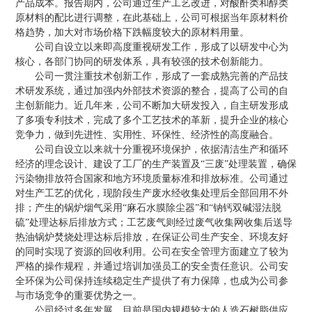
产品成本。报告期内，公司通过生产工艺改进，对酸酐类和醇类
原材料的配比进行调整，在此基础上，公司可根据当年原材料价
格趋势，加大对市场价格下跌幅度较大的原材料用量。
公司自设立以来即高度重视研发工作，形成了以研发中心为
核心，各部门协同的研发体系，具有较强的技术创新能力。
公司一贯注重技术创新工作，形成了一套成熟完善的产品技
术研发系统，通过加强内外部技术资源的整合，提高了公司的自
主创新能力。近几年来，公司不断加大研发投入，自主研发形成
了多项专利技术，完成了多个工艺技术的革新，提升企业的核心
竞争力，做到先进性、实用性、环保性、经济性的高度融合。
公司自设立以来就十分重视环境保护，依据清洁生产和循环
经济的理念设计、建设了工厂的生产装置及“三废”处理装置，确保
污染物排放符合国家和地方环境质量标准和排放标准。公司通过
对生产工艺的优化，现阶段生产废水经收集处理后全部回用不外
排；产生的锅炉烟气采用“麻石水膜除尘器”和“钠钙双碱湿法脱
硫”处理达标后排放方式；工艺废气则经过废气收集网收集后送导
热油锅炉焚烧处理达标后排放，在保证公司生产安全、环境友好
的同时实现了资源的回收利用。公司在安全管理方面建立了较为
严格的操作规程，并通过培训加强员工的安全责任意识。公司安
全环保为公司保持连续稳定生产提供了有力保障，也成为公司参
与市场竞争的重要优势之一。
公司经过多年发展，目前是国内规模较大的人造石树脂供应