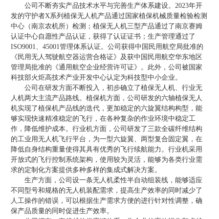
公司不断夯实产品技术水平与完善生产体系建设。2023年开
发的守护者X系列植保无人机产品通过国家植保机械质量检验检测
中心（南京农机所）检测；植保无人机三型产品通过了南京赛姆
认证中心自愿性产品认证，获得了认证证书；生产管理通过了
ISO9001、45001管理体系认证。公司获得中国民用航空局批准的
《民用无人驾驶航空器运营合格证》及获中国民用航空华东地区
管理局批准的《通用航空企业经营许可证》。此外，公司被国家
科技部火炬高技术产业开发中心认定为科技型中小企业。
公司在研发方面不断投入，初步确立了植保无人机、行业无
人机两大主流产品路线。植保机方面，公司研发的六轴植保无人
机实现了植保机产品线的迭代，更加稳定的六旋翼结构构型，能
够实现快速精准稳定的飞行，在各种复杂的作业环境中稳定工
作，降低维护成本。行业机方面，公司研发了三款全碳纤维结构
的工业用无人机飞行平台，为一型六旋翼、两型复合固定翼，在
降低自身结构重量使得其具有优秀的飞行续航能力。行业机采用
开放式的飞行控制系统架构，使用较为灵活，能够为各类行业需
求的定制化方案提供多种多样的集成式解决方案。
生产方面，公司设一条无人机柔性半自动组装线，能够适应
不同型号和规格的无人机装配需求，提高生产效率的同时减少了
人工操作的错误，可以根据生产需求方便的进行针对性调整，确
保产品质量的同时促进生产效率。