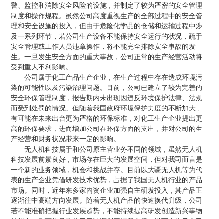
警、监控和消除安全风险的设施，并制定了较为严密的安全管理
制度和操作规程。虽然公司高度重视生产的全部过程中的安全管
理和安全设施的投入，但由于危险化学品的仓储和运输过程中涉
及一系列环节，若公司生产设备不能保持安全运行的状况，疏于
安全管理或工作人员违章操作，将不能完全排除安全事故的发
生。一旦发生安全方面的重大事故，公司正常的生产经营活动将
受到重大不利影响。
公司属于化工产品生产企业，在生产过程中存在造成环境污
染的可能性以及污染治理问题。目前，公司已建立了较为完善的
安全环保管理制度，报告期内未出现因违反环境保护法律、法规
而受到处罚的情况。但随着我国政府环境保护力度的不断加大，
有可能在未来出台更为严格的环保标准，对化工生产企业提出更
高的环保要求，进而增加公司在环保方面的支出，并对公司的生
产经营和财务状况带来一定的影响。
无人机科技属于和公司原主营业务不同的领域，虽然无人机
科技发展前景良好，市场存在巨大的发展空间，但对我司而言是
一个新的业务领域，机会和挑战并存。目前以大疆无人机等为代
表的生产企业凭借研发技术优势，占据了我国无人机行业的产品
市场。同时，近年来多家内资企业加强自主研发投入，其产品正
逐渐往中高端方向发展。随着无人机产品的快速换代升级，公司
若不能准确把握行业发展趋势，不能持续提高研发创造新兴事物