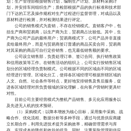
划；生产管理部根据销售计划，编制生产计划、原材料采购计
划，并安排车间组织生产；质检部根据产品的执行标准和技术部
门下达的工艺及操作规程对生产过程进行监督管理，对成品以及
原材料进行检测，并对检测结果进行评定。
公司的销售模式为直销，不存在经销模式。直销客户中，包
括生产商和贸易商，以生产商为主，贸易商占比较低。其中，生
产商为公司产品的最终用户；贸易商模式下，公司产品并非直接
卖给最终用户，而是与贸易商签订普通的商品买卖合同，贸易商
对其采购的商品可自行定价销售，也无最低销售额的要求。
公司设立销售部，负责处理订单、签订合同、执行销售政策
和信用政策等工作。在销售活动的组织上，公司实行按销售区域
划分的区域经理负责制模式。公司根据不同的区域由不同的区域
经理进行管理。区域化分工，使得各区域经理可根据所辖区域的
人文、自然、社会条件等特点，更好地安排销售及售后服务，促
进各区域经理对所负责领域的深化理解，在向客户营销时更具针
对性。
目前公司主要经营模式为整机产品销售、多元化应用服务以
及先进无人机的技术预研。
（1）采购模式：以降本增效为核心目标，采用集中采购、战
略合作、优化流程、数据分析等多种手段，通过与优质供应商建
立长期合作，利用先进技术提升采购效率，精确管理需求与库
存，实现成本的降低和效益的提升。同时，注重风险管理和供应