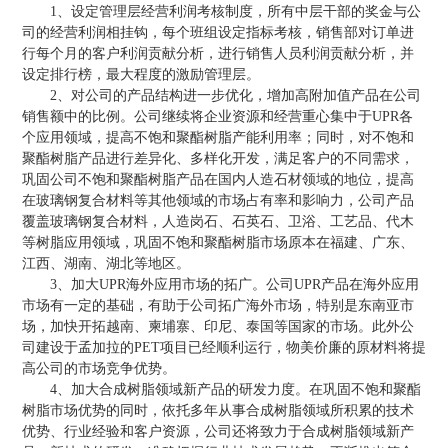
1、设定管理层经营利润考核制度，所有中层干部的奖金与公
司的经营利润相挂钩，每个班组设定指标考核，销售部对订单进
行每个月的客户利润贡献分析，进行销售人员利润贡献分析，并
设定排行榜，最大程度的激励管理层。
2、对公司的产品结构进一步优化，增加高附加值产品在公司
销售额中的比例。公司继续将企业资源和经营重心集中于UPR各
个应用领域，提高不饱和聚酯树脂产能利用率；同时，对不饱和
聚酯树脂产品进行差异化、多样化开发，满足客户的不同需求，
巩固公司不饱和聚酯树脂产品在国内人造石材领域的地位，提高
在玻璃钢复合材料等其他领域的市场占有率和影响力，公司产品
覆盖玻璃钢复合材料，人造岗石、石英石、卫浴、工艺品、代木
等树脂应用领域，巩固不饱和聚酯树脂市场原本在福建、广东、
江西、湖南、湖北等地区。
3、加大UPR海外应用市场的拓广。公司UPR产品在海外应用
市场有一定的基础，有助于公司拓广海外市场，特别是东南亚市
场，加快开拓越南、柬埔寨、印尼、泰国等国家的市场。此外公
司建设于孟加拉的PET项目已经顺利运行，物美价廉的原材料将提
高公司的市场竞争优势。
4、加大合成树脂领域新产品的研发力度。在巩固不饱和聚酯
树脂市场优势的同时，依托多年从事合成树脂领域所积累的技术
优势、行业经验和客户资源，公司还将致力于合成树脂领域新产