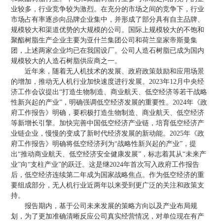
业较多，行业竞争较为激烈。在充分的市场之间的竞争下，行业
市场占有率逐步向品牌企业集中，并形成了部分具有自主品牌、
规模较大和渠道优势的大规模的公司。国际上规模较大的不饱和
聚酯树脂生产企业主要为亚什兰集团公司和荷兰皇家帝斯曼集
团，上述两家企业均已在我国设厂。公司人造石树脂已成为国内
规模较大的人造石树脂供应商之一。
近年来，随着无人机技术的发展、政府政策鼓励和应用场景
的增加，推动无人机行业加快速度进行发展。2023年12月中央经
济工作会议提出“打造生物制造、商业航天、低空经济等若干战略
性新兴起的产业”，明确强调低空经济发展的重要性。2024年《政
府工作报告》明确，要积极打造生物制造、商业航天、低空经济
等新增长引擎。加快完善中国低空经济产业链，培育低空经济产
业链企业，慢慢的变成了新时代经济发展的新动能。2025年《政
府工作报告》明确将低空经济列为“战略性新兴起的产业”，提
出“推动商业航天、低空经济安全健康发展”，标志着其从“未来产
业”向“支柱产业”的跃迁。这是继2024年首次写入政府工作报告
后，低空经济连续第二年成为国家战略焦点。作为低空经济的重
要组成部分，无人机行业近两年以来受到更广泛的关注和政策支
持。
报告期内，基于公司未来发展的策略方向以及产业布局规
划，为了更加准确清晰反应公司真实经营情况，对单位现在有产