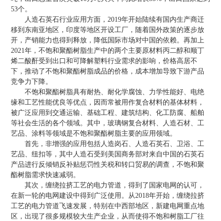
53个。
人造石英石行业应用方面，2019年开始陆续有国内生产商迁
移到东南亚地区，印度等地区开设工厂，随着国外政策的逐步放
开，产销能力也得到释放，降低国际市场对中国的依赖。再加上
2021年，不饱和聚酯树脂生产中的两个主要原材料丙二醇和顺丁
烯二酸酐受到出口和可降解塑料行业需求的影响，价格高居不
下，推动了不饱和聚酯树脂成品的价格，成本增加导致下游产品
竞争力下降。
不饱和聚酯树脂具有耐热、耐化学腐蚀、力学性能好、电绝
缘和工艺性能优良等优点，因而常被用作复合材料的基体材料，
被广泛应用到交通运输、基础工程、建筑结构、化工防腐、船舶
等社会生活的各个领域。其中，玻璃钢复合材料、人造石材、工
艺品、涂料等领域是不饱和聚酯树脂主要的应用领域。
首先，非增强的应用包括人造岗石、人造石英石、卫浴、工
艺品、纽扣等，其中人造石受到美国商务部对来自中国的石英石
产品进行反倾销反补贴惩罚性关税和转口贸易的调查，不饱和聚
酯树脂需求快速减弱。
其次，缠绕拉挤工艺的电力管道，得到了国家电网的认可，
在新一轮的电网建设中得到广泛使用。从2018年开始，缠绕拉挤
工艺的电力管道飞速发展，特别在中西部地区，新建电网重点地
区，出现了很多规模较大生产企业，从而使得不饱和树脂工厂往