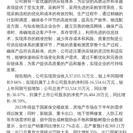
公司拥有一套优越的供应链体系，为企业的高效运作和卓越
表现提供了坚实支撑。采购环节，采用先进的采购管理系统，实
现采购流程的优化和成本的有效控制。生产过程中，通过精确的
计划和调度，确保各个环节的高效衔接，提高生产效率。物流配
送方面，与知名物流企业合作，建立完善的物流网络，确保产品
准时、准确地送达客户手中。库存管理上，利用先进的信息技
术，实现库存的精准控制，减少库存成本和风险。质量控制是公
司供应链体系的重要环节，严格的质量检测贯穿整个生产过程，
确保产品符合高标准。此外，公司还注重供应链的灵活性和适应
性，能够快速响应市场变化和客户需求。通过不断优化和完善供
应链体系，为客户提供高质量的产品和服务，实现企业的可持续
发展。
报告期内，公司实现营业收入37,035.31万元，较上年同期增
长9.66%；实现归属于上市公司股东的净利润-16,554.61万元，较
上年同期亏损增加；公司总资产33,524.35万元，同比增
长-36.67%，归属于上市公司股东的净资产26,404.20万元，同比增
长-38.59%。
2023年得益于国家保交楼政策，房地产市场在下半年的需求
得以恢复；同时，新能源、重卡出口、地下管网修复、人防工程
等市场需求旺盛，据中国合成树脂协会不饱和聚酯树脂分会数据
显示，全行业产销量同比增长12.7%左右，总产量预计在369.21万
吨；出口总量首次突破10万吨大关，同比增长35%，出口国家达到