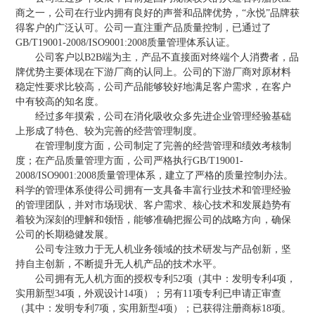
商之一，公司在行业内拥有良好的声誉和品牌优势，“永悦”品牌获
得客户的广泛认可。公司一直注重产品质量控制，已通过了
GB/T19001-2008/ISO9001:2008质量管理体系认证。
公司客户以B2B端为主，产品不直接面对终端个人消费者，品
牌优势主要体现在下游厂商的认同上。公司的下游厂商对原材料
稳定性要求比较高，公司产品能够较好地满足客户需求，在客户
中有较高的知名度。
经过多年摸索，公司在消化吸收众多先进企业管理经验基础
上形成了特色、较为完善的经营管理制度。
在管理制度方面，公司制定了完善的经营管理和绩效考核制
度；在产品质量管理方面，公司严格执行GB/T19001-
2008/ISO9001:2008质量管理体系，建立了严格的质量控制办法。
科学的管理体系使得公司拥有一支具备丰富行业技术和管理经验
的管理团队，并对市场现状、客户需求、核心技术和发展趋势有
着较为深刻的理解和领悟，能够准确把握公司的战略方向，确保
公司的长期稳健发展。
公司专注致力于无人机业务领域的技术研发与产品创新，坚
持自主创新，不断提升无人机产品的技术水平。
公司拥有无人机方面的授权专利52项（其中：发明专利4项，
实用新型34项，外观设计14项）；另有11项专利已申请正审查
（其中：发明专利7项，实用新型4项）；已获得注册商标18项。