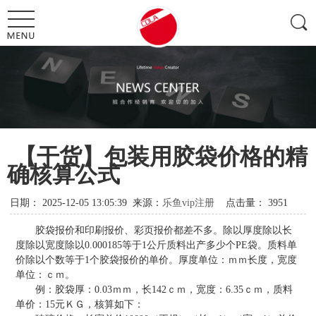
【干货】包装用胶袋价格的精
确核算公式
日期：
2025-12-05 13:05:39
来源：
乐鱼vip注册
点击量：
3951
胶袋报价和印刷报价、彩页报价都差不多。除以厚度除以长
度除以宽度除以0.000185等于1公斤质料出产多少个PE袋。质料单
价除以个数等于1个胶袋报价的单价。厚度单位：ｍｍ长度，宽度
单位：ｃｍ。
例：胶袋厚：0.03ｍｍ，长142ｃｍ，宽度：6.35ｃｍ，质料
单价：15元ＫＧ，核算如下：