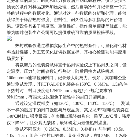
定好相应的温度、时间和压力参数后启动试验程序。仪器会按照
预设的条件对样品加热加压处理，然后自动冷却并记录整一个完
整的过程中的数据变化。通过对这一些数据的分析和处理，能够
获得关于样品热封强度、密封性、耐久性等多项指标的评价结
果。该设备具备了精度高、重复性好、操作简单便捷等优点，能
够为咖啡包装生产公司可以提供准确可靠的质量检验手段。
热封试验仪通过模拟实际生产中的热封条件，可量化评估材
料热封性能，为工艺优化提供数据支撑。其核心检测功能与应用
场景如下：
将裁剪后的包装袋试样置于热封试验仪上下热封头之间，设
定温度、压力与时间参数进行热封，随后用拉力试验机以
100mm/min速率拉伸封口，记录最大剥离力。例如，某咖啡企业
通过测试发现，其PET/AL/PE包装袋在150℃、0.3MPa、1.5s条件
下热封时，封口强度达12N/15mm，远超行业规定要求的
8N/15mm，有很大成效避免了运输中的封口开裂问题。
通过设定温度梯度（如120℃、130℃、140℃、150℃），测试
不一样的温度下的封口强度与外观品质。某尼龙/PE咖啡包装袋在
140℃时封口强度最高，但表面出现轻微焦化；降至135℃后，强度
仅下降5%，且外观无缺陷，最终确定为最佳热封温度。
测试不同压力（0.2MPa、0.3MPa、0.4MPa）与时间（0.5s、
1.0s、1.5s）组合下的封口效果。某企业发现，在0.3MPa、1.2s条