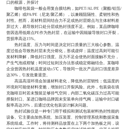
口的根源，并探讨
咖啡包装袋一般会用复合膜结构，如PET/AL/PE（聚酯/铝箔/
聚乙烯）或PA/PE（尼龙/聚乙烯），以兼顾阻隔性、柔韧性和热
封性。然而，若材料层间结合力不足或热封层熔点与主体材料差
异过大，易导致封口处分层或热封强度不足。例如，某品牌咖啡
曾因选用低熔点PE作为热封层，在运输中因颠簸导致封口开裂，
货损率高达15%。
热封温度、压力与时间是决定封口质量的三大核心参数。温
度过低会导致热封层未充分熔化，形成虚焊；温度过高则可能引
发材料降解，降低封口强度。压力不足会使热封面接触不充分，
产生气泡或褶皱；时间过短则没办法形成稳定熔融结合。某咖啡
企业曾因热封机温度波动±5℃，导致同一批次产品封口强度差异
达30%，引发批量退货。
高温高湿环境会加速材料老化，降低热封层韧性；低温度的
环境则可能使材料变脆，增加封口开裂风险。此外，包装袋在填
充咖啡豆时若未预留足够排气空间，内部二氧化碳压力过高可能
撑裂封口。某进口咖啡品牌因未安装单向排气阀，运输中封口破
裂率高达20%，后通过优化包装设计解决问题。
热封试验仪是一种专门用于模拟和测试包装材料热封性能的
设备。它主要由加热系统、加压装置、控制管理系统和数据采集
系统组成。工作时，将待测样品放置在上下两个加热板之间，设