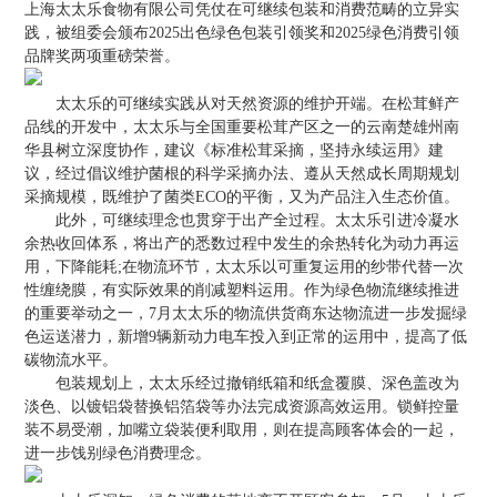
上海太太乐食物有限公司凭仗在可继续包装和消费范畴的立异实
践，被组委会颁布2025出色绿色包装引领奖和2025绿色消费引领
品牌奖两项重磅荣誉。
太太乐的可继续实践从对天然资源的维护开端。在松茸鲜产
品线的开发中，太太乐与全国重要松茸产区之一的云南楚雄州南
华县树立深度协作，建议《标准松茸采摘，坚持永续运用》建
议，经过倡议维护菌根的科学采摘办法、遵从天然成长周期规划
采摘规模，既维护了菌类ECO的平衡，又为产品注入生态价值。
此外，可继续理念也贯穿于出产全过程。太太乐引进冷凝水
余热收回体系，将出产的悉数过程中发生的余热转化为动力再运
用，下降能耗;在物流环节，太太乐以可重复运用的纱带代替一次
性缠绕膜，有实际效果的削减塑料运用。作为绿色物流继续推进
的重要举动之一，7月太太乐的物流供货商东达物流进一步发掘绿
色运送潜力，新增9辆新动力电车投入到正常的运用中，提高了低
碳物流水平。
包装规划上，太太乐经过撤销纸箱和纸盒覆膜、深色盖改为
淡色、以镀铝袋替换铝箔袋等办法完成资源高效运用。锁鲜控量
装不易受潮，加嘴立袋装便利取用，则在提高顾客体会的一起，
进一步饯别绿色消费理念。