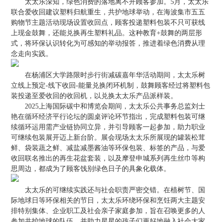
太太乐深知，绿色消费的落地离不开顾客参加。5月，太太乐
联合爱收回建议塑料归航重生，共护地球举动，在海波集市五五
购物节主题活动现场设置收回点，顾客投递塑料包装不只可获线
上现金鼓舞，还能兑换再生塑料礼品。这种教育+鼓舞的两层形
式，将环保认识转化为可感知的举动报答，推进着绿色消费从理
念走向实践。
在杨浦区大学路限时步行街减碳嘉年华活动期间，太太乐树
立线上预定-线下收回-能量兑换闭环机制，鼓舞顾客经过将塑料包
装投递至爱收回的收回机，以兑换太太乐产品派样装。
2025上海国际碳中和博览会期间，太太乐公共事务总监刘士
艳在循环经济平行论坛的圆桌评论环节指出，完成塑料包装可继
续循环运用需产业链协同立异，并引导顾客一起参加，助力职业
可继续包装展开迈上新台阶。展会现场太太乐所展现的罐装松茸
鲜、袋装蔬之鲜、减盐减墨酱油等环保包装、标签的产品，与爱
收回联名推出的再生花盆套装，以及摩登申城系列再生丝巾等构
思周边，都成为了顾客饯别绿色日子的具象化载体。
太太乐的可继续实践还与社会职责严密交错。在植树节、国
际地球日等环保相关的节日，太太乐环绕环保和烹饪两大主题安
排特别集体、企业职工及社会亲子家庭参加，旨在召唤更多的人
参加共护地球的队伍，并助力星星的孩子们更好地融入社会大家