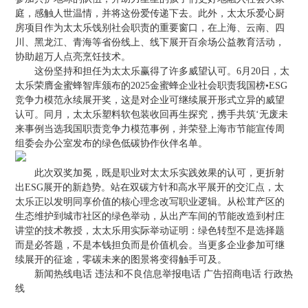
庭，感触人世温情，并将这份爱传递下去。此外，太太乐爱心厨
房项目作为太太乐饯别社会职责的重要窗口，在上海、云南、四
川、黑龙江、青海等省份线上、线下展开百余场公益教育活动，
协助超万人点亮烹饪技术。
这份坚持和担任为太太乐赢得了许多威望认可。6月20日，太
太乐荣膺金蜜蜂智库颁布的2025金蜜蜂企业社会职责我国榜•ESG
竞争力模范永续展开奖，这是对企业可继续展开形式立异的威望
认可。同月，太太乐塑料软包装收回再生探究，携手共筑‘无废未
来事例当选我国职责竞争力模范事例，并荣登上海市节能宣传周
组委会办公室发布的绿色低碳协作伙伴名单。
此次双奖加冕，既是职业对太太乐实践效果的认可，更折射
出ESG展开的新趋势。站在双碳方针和高水平展开的交汇点，太
太乐正以发明同享价值的核心理念改写职业逻辑。从松茸产区的
生态维护到城市社区的绿色举动，从出产车间的节能改造到村庄
讲堂的技术教授，太太乐用实际举动证明：绿色转型不是选择题
而是必答题，不是本钱担负而是价值机会。当更多企业参加可继
续展开的征途，零碳未来的图景将变得触手可及。
新闻热线电话 违法和不良信息举报电话 广告招商电话 行政热
线