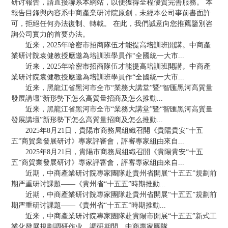
研讨報告，請直接聯系本網站，以便獲得全程優質完善服務。 本
報告目錄與內容系中商產業研讨院原創，未經本公司事前書面許
可，拒絕任何办法復制、轉載。 在此，我們誠意向您推薦鑒別咨
詢公司實力的首要办法。
近来，2025年哈密市招商隊伍才能提高培訓班開講。中商產
業研讨院袁健教授應邀為培訓班學員作“全國統一大市...
近来，2025年哈密市招商隊伍才能提高培訓班開講。中商產
業研讨院袁健教授應邀為培訓班學員作“全國統一大市...
近来，黑龍江省黑河市全市“業務大講堂”暨“智匯黑河高質量
發展講壇”新形勢下怎么高質量招商及怎么推動...
近来，黑龍江省黑河市全市“業務大講堂”暨“智匯黑河高質量
發展講壇”新形勢下怎么高質量招商及怎么推動...
2025年8月21日，貴陽市商務局組織召開《貴陽貴安“十五
五”商貿業發展研讨》專家評審會，評審專家組由來自...
2025年8月21日，貴陽市商務局組織召開《貴陽貴安“十五
五”商貿業發展研讨》專家評審會，評審專家組由來自...
近期，中商產業研讨院專家團隊赴貴州省開展“十五五”規劃前
期严重研讨課題——《貴州省“十五五”時期推動...
近期，中商產業研讨院專家團隊赴貴州省開展“十五五”規劃前
期严重研讨課題——《貴州省“十五五”時期推動...
近来，中商產業研讨院專家團隊赴貴陽市開展“十五五”新式工
業化發展規劃調研作业。調研期間，中商專家團隊...