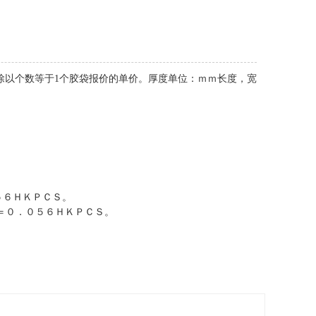
价除以个数等于1个胶袋报价的单价。厚度单位：ｍｍ长度，宽
５６ＨＫＰＣＳ。
＝０．０５６ＨＫＰＣＳ。