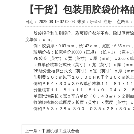
【干货】包装用胶袋价格
日期：
2025-08-19 02:05:03
来源：
乐鱼vip注册
点击量
胶袋报价和印刷报价、彩页报价都差不多。除以厚度除以长度
度单位：ｃｍ。
例：胶袋厚：0.03ｍｍ，长142ｃｍ，宽度：6.35ｃｍ
玻璃价格：长宽单价10000（正规）（长＋1）（宽＋1）单
PE袋长（英寸）ｘ宽（英寸）ｘ厚（ｍｍ）ｘ2.63ｘ单价（
pe袋单价核算公式长（英寸）ｘ宽（英寸）ｘ厚（ｍｍ）
PE袋分量核算公式长（英寸）ｘ宽（英寸）ｘ厚（ｍｍ）ｘ2.
印刷费３０ｃｍ以下１０．００ＨＫ千个３０ｃｍ以上
例如ＰＥ４ｘ３０ｘ３０Ｗ单价核算１１．８１ｘ１１．
分量核算１１．８１ｘ１１．８１ｘ０．０４ｘ ２．６
单面汽泡袋长ｘ宽ｘ平方单价（０．４８㎡）ｘ２例如Ｐ
收缩膜核算公式厚度ｘ长度（英寸）ｘ宽度（英寸）ｘ 
例如ＰＶ３ｘ２８ｘ ３００．０３５ｘ２８ｘ３０ｘ 
上一条：
中国机械工业联合会